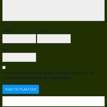
Naam
*
E-mail
*
Site
Mijn naam, e-mail en site opslaan in deze browser voor de
volgende keer wanneer ik een reactie plaats.