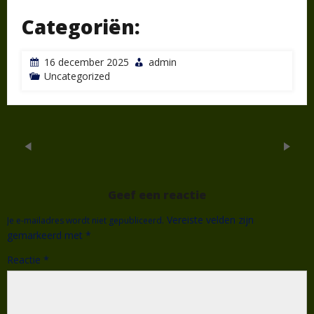
Categoriën:
16 december 2025
admin
Uncategorized
Geef een reactie
Vereiste velden zijn
Je e-mailadres wordt niet gepubliceerd.
gemarkeerd met
*
Reactie
*