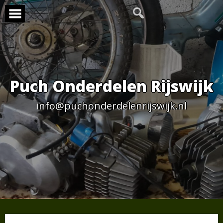
Skip
to
content
Puch Onderdelen Rijswijk
info@puchonderdelenrijswijk.nl