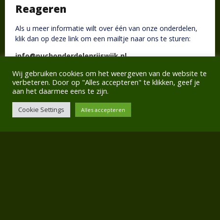
Reageren
Als u meer informatie wilt over één van onze onderdelen,
klik dan op deze link om een mailtje naar ons te sturen:
info@puchonderdelenrijswijk.nl
Wij gebruiken cookies om het weergeven van de website te
Wij nemen dan zo snel mogelijk contact met u op!
verbeteren. Door op "Alles accepteren" te klikken, geef je
aan het daarmee eens te zijn.
Cookie Settings
Alles accepteren