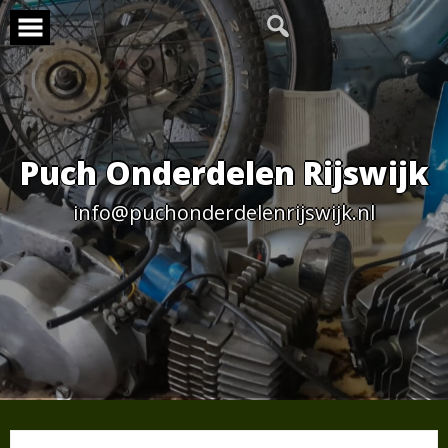
Skip
to
content
Puch Onderdelen Rijswijk
info@puchonderdelenrijswijk.nl