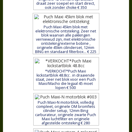
draait zeer soepel en start direct,
ook zonder choke € 350
Puch Maxi 45km blok met
elektronische ontsteking. Zeer net
blok waarvan alle pakkingen
verniewud zijn, met elektronische
ontsteking/externe bobine ,
originele 45km cilinderset, 12mm
BING en standaard filterbox... € 225
*VERKOCHT*Puch Maxi
kickstartblok 48.8cc . in draaiende
staat, zeer net blok voor een Puch
Maxi/Macho die legaal 45 moet
lopen € 500
Puch Maxi-N motorblok, volledig
compleet, originele OM bromfiets
cilinder setup, 12mm Bing
carburateur, originele zwarte Puch
Maxi luchtfilter en originele
afgestelde ontsteking € 280