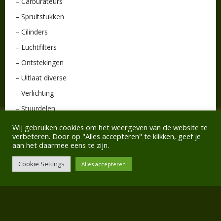
– Carburateurs
– Spruitstukken
– Cilinders
– Luchtfilters
– Ontstekingen
– Uitlaat diverse
– Verlichting
– Stuurdelen
– Diversen
Wij gebruiken cookies om het weergeven van de website te
verbeteren. Door op "Alles accepteren" te klikken, geef je
aan het daarmee eens te zijn.
Cookie Settings
Alles accepteren
Reageren
Als u meer informatie wilt over één van onze onderdelen,
klik dan op deze link om een mailtje naar ons te sturen: