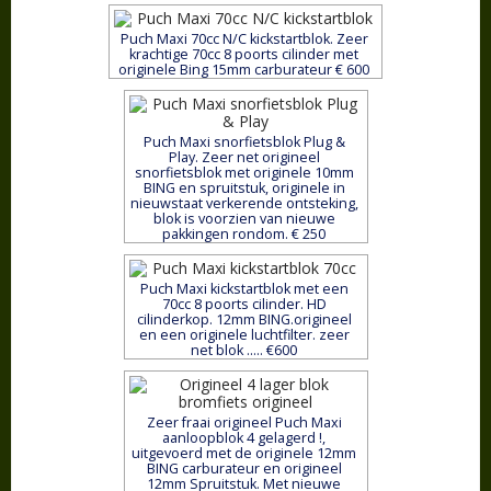
Puch Maxi 70cc N/C kickstartblok. Zeer
krachtige 70cc 8 poorts cilinder met
originele Bing 15mm carburateur € 600
Puch Maxi snorfietsblok Plug &
Play. Zeer net origineel
snorfietsblok met originele 10mm
BING en spruitstuk, originele in
nieuwstaat verkerende ontsteking,
blok is voorzien van nieuwe
pakkingen rondom. € 250
Puch Maxi kickstartblok met een
70cc 8 poorts cilinder. HD
cilinderkop. 12mm BING.origineel
en een originele luchtfilter. zeer
net blok ..... €600
Zeer fraai origineel Puch Maxi
aanloopblok 4 gelagerd !,
uitgevoerd met de originele 12mm
BING carburateur en origineel
12mm Spruitstuk. Met nieuwe