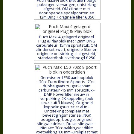
Puch Maxi-N blok. Met alle nodige
pakkingen vervangen, ontsteking
afgesteld. OM cilinder met
doorlopende spoelpoorten en
12m Bing + originele filter € 350
Puch Maxi 4 gelagerd origineel
Plug & Play blok met 12mm BING
carburateur, 15mm spruitstuk, OM
cilinderset zwart, originele filter en
originele ontsteking, al afgesteld,
standaardbok is verhoogd € 250
Gereviseerd E50 aanloopblok
-70cc Eurocilindro 8 poorts -70cc
dubbelgaats zuiger -15mm
carburateur -15 mm spruitstuk -
DMP Powerfilter nieuw in
verpakking -2K koppeling (ook
keuze uit 3 klauws) -Origineel
koppelinghuis zit er al in -
Ontsteking compleet met
bevestigingsmateriaal, NGK
bougiedop, bougie, origineel
vliegwieldeksel, Ducati vliegwiel -
Nieuwe 70cc pakkingset dikke
voetpakking 1.0 mm -Drukplaat met