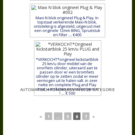
Maxi N blok origineel Plug & Play. In
topstaat verkerende Maxi-N blok,
ontsteking is afgesteld, uitgerust met
een originele 12mm BING, Spruitstuk
en Filter .... €400
*VERKOCHT*origineel kickstartblok
25 km/u door middel van de
snorfiets cilinder, uiteraard aan te
passen door er een bromfiets
cilinder op te zetten zodat er meer
vermogen uit te halen valt. in zeer
nette en complete Plug and Play
staat. aansluiten en verder toeren
AUTOMATISCH RONDKIJKEN IN DEZE CATEGORIE
! .... € 500
◄
1
...
5
6
7
►