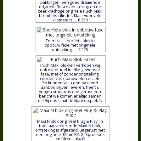
pakkingen, een goed draaiende
originele Bosch ontsteking en de
zeer krachtige originele Puch Maxi
bromfiets cilinder. Klaar voor vele
kilometers .... € 250
Zeer fraai snorfiets blok in
opbouw fase met originele
ontsteking ..... € 125
Puch Maxi blokken verkopen wij
ook eventueel in elke gewenste
fase, met of zonder ontsteking,
cilinder, carb, tandwielen etc etc
Zo kunnen wij u een passend
aanbod blijven leveren, heeft u
vragen stuur ons dan gerust een
bericht we komen er altijd samen
uit! Bij ons staat de klant op plek 1.
Maxi N blok origineel Plug & Play. In
topstaat verkerende Maxi-N blok,
ontsteking is afgesteld, uitgerust met
een originele 12mm BING, Spruitstuk
en Filter .... €400