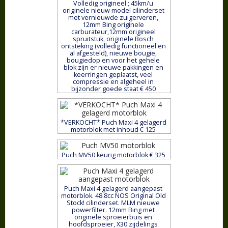
Volledig origineel ; 45km/u
originele nieuw model cilinderset
met vernieuwde zuigerveren,
12mm Bing originele
carburateur,12mm origineel
spruitstuk, originele Bosch
ontsteking (volledig functioneel en
al afgesteld), nieuwe bougie,
bougiedop en voor het gehele
blok zijn er nieuwe pakkingen en
keerringen geplaatst, veel
compressie en algeheel in
bijzonder goede staat € 450
*VERKOCHT* Puch Maxi 4 gelagerd
motorblok met inhoud € 125
Puch MV50 keurig motorblok € 325
Puch Maxi 4 gelagerd aangepast
motorblok. 48.8cc NOS Original Old
Stock! cilinderset. MLM nieuwe
powerfilter. 12mm Bing met
originele sproeierbuis en
hoofdsproeier, X30 zijdelings