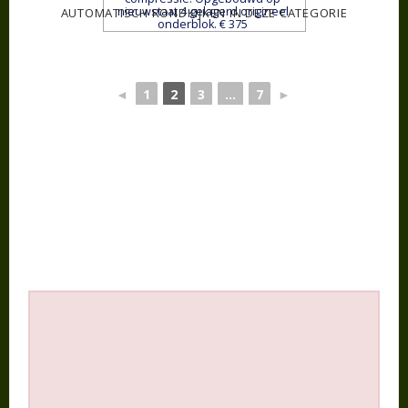
nieuwstaat 4 gelagerd origineel
AUTOMATISCH RONDKIJKEN IN DEZE CATEGORIE
onderblok. € 375
◄
1
2
3
...
7
►