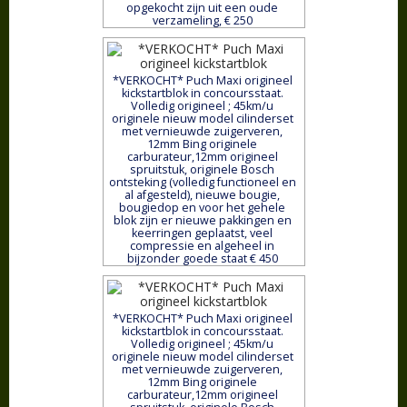
opgekocht zijn uit een oude
verzameling, € 250
*VERKOCHT* Puch Maxi origineel
kickstartblok in concoursstaat.
Volledig origineel ; 45km/u
originele nieuw model cilinderset
met vernieuwde zuigerveren,
12mm Bing originele
carburateur,12mm origineel
spruitstuk, originele Bosch
ontsteking (volledig functioneel en
al afgesteld), nieuwe bougie,
bougiedop en voor het gehele
blok zijn er nieuwe pakkingen en
keerringen geplaatst, veel
compressie en algeheel in
bijzonder goede staat € 450
*VERKOCHT* Puch Maxi origineel
kickstartblok in concoursstaat.
Volledig origineel ; 45km/u
originele nieuw model cilinderset
met vernieuwde zuigerveren,
12mm Bing originele
carburateur,12mm origineel