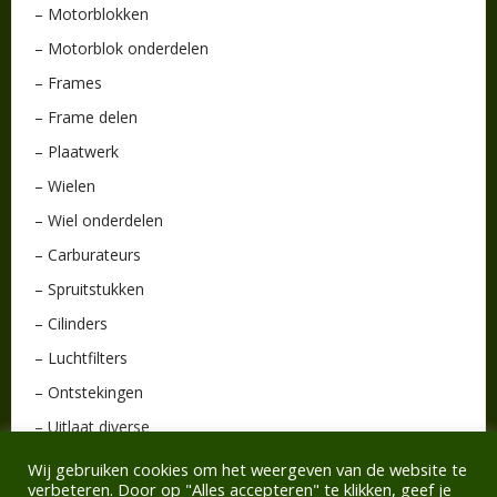
– Motorblokken
– Motorblok onderdelen
– Frames
– Frame delen
– Plaatwerk
– Wielen
– Wiel onderdelen
– Carburateurs
– Spruitstukken
– Cilinders
– Luchtfilters
– Ontstekingen
– Uitlaat diverse
– Verlichting
Wij gebruiken cookies om het weergeven van de website te
verbeteren. Door op "Alles accepteren" te klikken, geef je
– Stuurdelen