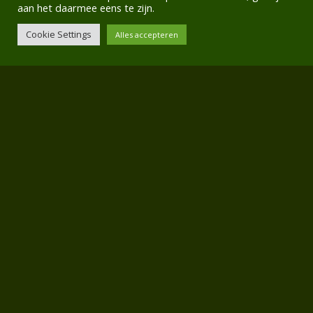
aan het daarmee eens te zijn.
– Diversen
Cookie Settings
Alles accepteren
Reageren
Als u meer informatie wilt over één van onze onderdelen,
klik dan op deze link om een mailtje naar ons te sturen:
info@puchonderdelenrijswijk.nl
Wij nemen dan zo snel mogelijk contact met u op!